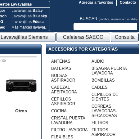
Agregar a favoritos
Contacto
stos Lavavajillas
gor
Lavavajillas
Balay
sch
Lavavajillas
Bluesky
BUSCAR
(nombre, referencia o modelo)
EG
Lavavajillas
Edesa
meg
Más marcas lavavaj.
Lavavajillas Siemens
Cafeteras SAECO
Consulta
ACCESORIOS POR CATEGORÍAS
nte
ANTENAS
AUDIO
BATERÍAS
BISAGRA PUERTA
LAVADORA
BOLSAS
ASPIRADOR
BOMBILLAS
CABEZAL
CABLES
AFEITADORA
CEPILLOS DE
CEPILLOS
DIENTES
ASPIRADOR
CORREAS
Otros
COCINA
LAVADORAS-
SECADORAS
CRISTAL PUERTA
LAVADORA
FILTROS
FILTRO LAVADORA
FILTROS
ASPIRADOR
FLEXIBLES