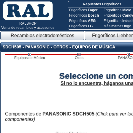
Repuestos Frigoríficos
Frigoríficos
Fagor
Frigoríficos
Miele
Frigoríficos
Bosch
Frigoríficos
Cand
Frigoríficos
AEG
Frigoríficos
Indesi
RALSHOP
Frigoríficos
LG
Más marcas frigo.
Venta de recambios y accesorios
Recambios electrodomésticos
Frigoríficos Liebher
SDCH505 - PANASONIC - OTROS - EQUIPOS DE MÚSICA
Equipos de Música
Otros
PANASO
Seleccione un co
Si no lo encuentra, háganos un
Componentes de
PANASONIC SDCH505
(Click para ver to
componentes)