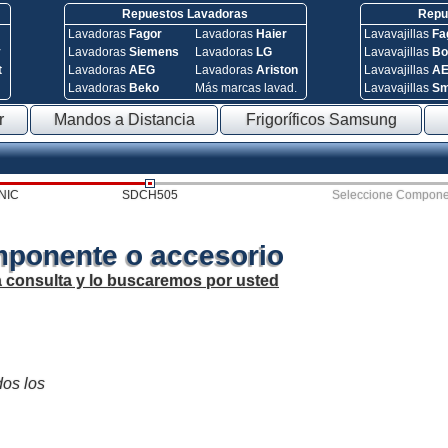
Repuestos Lavadoras
Repue
Lavadoras
Fagor
Lavadoras
Haier
Lavavajillas
Fa
y
Lavadoras
Siemens
Lavadoras
LG
Lavavajillas
Bo
t
Lavadoras
AEG
Lavadoras
Ariston
Lavavajillas
A
Lavadoras
Beko
Más marcas lavad.
Lavavajillas
S
r
Mandos a Distancia
Frigoríficos Samsung
NIC
SDCH505
Seleccione Compone
mponente o accesorio
a consulta y lo buscaremos por usted
dos los