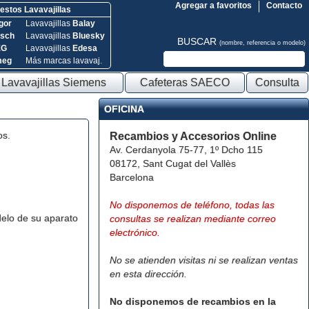
Agregar a favoritos
Contacto
stos Lavavajillas
gor
Lavavajillas
Balay
sch
Lavavajillas
Bluesky
BUSCAR
(nombre, referencia o modelo)
EG
Lavavajillas
Edesa
meg
Más marcas lavavaj.
Lavavajillas Siemens
Cafeteras SAECO
Consulta
OFICINA
os.
Recambios y Accesorios Online
Av. Cerdanyola 75-77, 1º Dcho 115
08172, Sant Cugat del Vallès
Barcelona
No disponemos de teléfono, todas las
elo de su aparato
consultas se realizan mediante correo
electrónico.
No se atienden visitas ni se realizan ventas
en esta dirección.
No disponemos de recambios en la