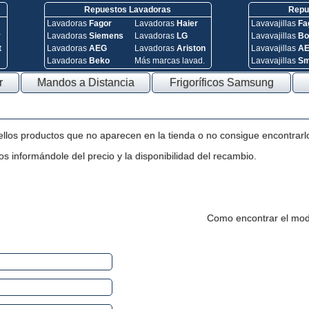
Repuestos Lavadoras
Repue
Lavadoras
Fagor
Lavadoras
Haier
Lavavajillas
Fa
y
Lavadoras
Siemens
Lavadoras
LG
Lavavajillas
Bo
t
Lavadoras
AEG
Lavadoras
Ariston
Lavavajillas
A
Lavadoras
Beko
Más marcas lavad.
Lavavajillas
S
r
Mandos a Distancia
Frigoríficos Samsung
ellos productos que no aparecen en la tienda o no consigue encontrarl
s informándole del precio y la disponibilidad del recambio.
Como encontrar el mod