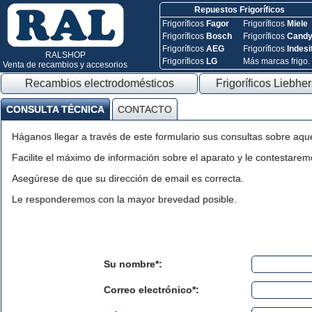
Repuestos Frigoríficos
Frigoríficos
Fagor
Frigoríficos
Miele
Frigoríficos
Bosch
Frigoríficos
Cand
Frigoríficos
AEG
Frigoríficos
Indesi
RALSHOP
Frigoríficos
LG
Más marcas frigo.
Venta de recambios y accesorios
Recambios electrodomésticos
Frigoríficos Liebher
CONSULTA TÉCNICA
CONTACTO
Háganos llegar a través de este formulario sus consultas sobre aqu
Facilite el máximo de información sobre el aparato y le contestaremo
Asegúrese de que su dirección de email es correcta.
Le responderemos con la mayor brevedad posible.
Su nombre*:
Correo electrónico*: