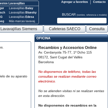
Agregar a favoritos
Contacto
stos Lavavajillas
gor
Lavavajillas
Balay
sch
Lavavajillas
Bluesky
BUSCAR
(nombre, referencia o modelo)
EG
Lavavajillas
Edesa
meg
Más marcas lavavaj.
Lavavajillas Siemens
Cafeteras SAECO
Consulta
OFICINA
os.
Recambios y Accesorios Online
Av. Cerdanyola 75-77, 1º Dcho 115
08172, Sant Cugat del Vallès
Barcelona
No disponemos de teléfono, todas las
elo de su aparato
consultas se realizan mediante correo
electrónico.
No se atienden visitas ni se realizan ventas
en esta dirección.
No disponemos de recambios en la