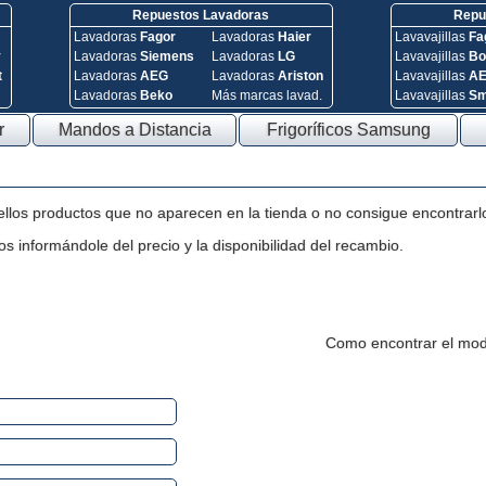
Repuestos Lavadoras
Repue
Lavadoras
Fagor
Lavadoras
Haier
Lavavajillas
Fa
y
Lavadoras
Siemens
Lavadoras
LG
Lavavajillas
Bo
t
Lavadoras
AEG
Lavadoras
Ariston
Lavavajillas
A
Lavadoras
Beko
Más marcas lavad.
Lavavajillas
S
r
Mandos a Distancia
Frigoríficos Samsung
ellos productos que no aparecen en la tienda o no consigue encontrarl
s informándole del precio y la disponibilidad del recambio.
Como encontrar el mod