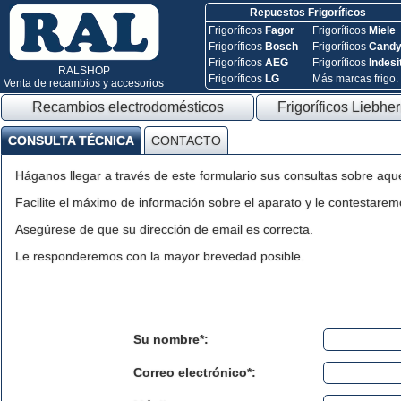
Repuestos Frigoríficos
Frigoríficos
Fagor
Frigoríficos
Miele
Frigoríficos
Bosch
Frigoríficos
Cand
Frigoríficos
AEG
Frigoríficos
Indesi
RALSHOP
Frigoríficos
LG
Más marcas frigo.
Venta de recambios y accesorios
Recambios electrodomésticos
Frigoríficos Liebher
CONSULTA TÉCNICA
CONTACTO
Háganos llegar a través de este formulario sus consultas sobre aqu
Facilite el máximo de información sobre el aparato y le contestaremo
Asegúrese de que su dirección de email es correcta.
Le responderemos con la mayor brevedad posible.
Su nombre*:
Correo electrónico*: