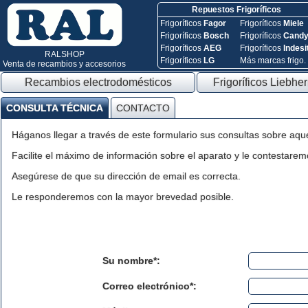
Repuestos Frigoríficos
Frigoríficos
Fagor
Frigoríficos
Miele
Frigoríficos
Bosch
Frigoríficos
Cand
Frigoríficos
AEG
Frigoríficos
Indesi
RALSHOP
Frigoríficos
LG
Más marcas frigo.
Venta de recambios y accesorios
Recambios electrodomésticos
Frigoríficos Liebher
CONSULTA TÉCNICA
CONTACTO
Háganos llegar a través de este formulario sus consultas sobre aqu
Facilite el máximo de información sobre el aparato y le contestaremo
Asegúrese de que su dirección de email es correcta.
Le responderemos con la mayor brevedad posible.
Su nombre*:
Correo electrónico*: