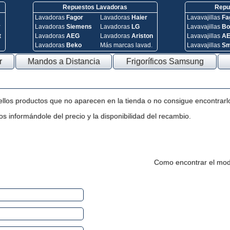
Repuestos Lavadoras
Repue
Lavadoras
Fagor
Lavadoras
Haier
Lavavajillas
Fa
y
Lavadoras
Siemens
Lavadoras
LG
Lavavajillas
Bo
t
Lavadoras
AEG
Lavadoras
Ariston
Lavavajillas
A
Lavadoras
Beko
Más marcas lavad.
Lavavajillas
S
r
Mandos a Distancia
Frigoríficos Samsung
ellos productos que no aparecen en la tienda o no consigue encontrarl
s informándole del precio y la disponibilidad del recambio.
Como encontrar el mod