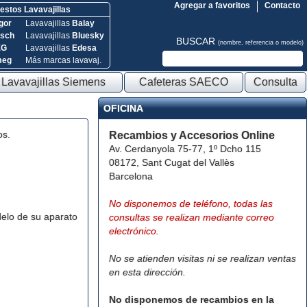
Agregar a favoritos
Contacto
stos Lavavajillas
gor
Lavavajillas
Balay
sch
Lavavajillas
Bluesky
BUSCAR
(nombre, referencia o modelo)
EG
Lavavajillas
Edesa
meg
Más marcas lavavaj.
Lavavajillas Siemens
Cafeteras SAECO
Consulta
OFICINA
os.
Recambios y Accesorios Online
Av. Cerdanyola 75-77, 1º Dcho 115
08172, Sant Cugat del Vallès
Barcelona
No disponemos de teléfono, todas las
elo de su aparato
consultas se realizan mediante correo
electrónico.
No se atienden visitas ni se realizan ventas
en esta dirección.
No disponemos de recambios en la