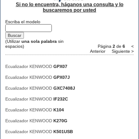
Si no lo encuentra, háganos una consulta y lo
buscaremos por usted
Escriba el modelo
(Utilizar
una sola palabra
sin
espacios)
Página
2
de
6
<
Anterior
Siguiente >
Ecualizador KENWOOD
GPX07
Ecualizador KENWOOD
GPX07J
Ecualizador KENWOOD
GXC7408J
Ecualizador KENWOOD
IF232C
Ecualizador KENWOOD
K104
Ecualizador KENWOOD
K270G
Ecualizador KENWOOD
K501USB