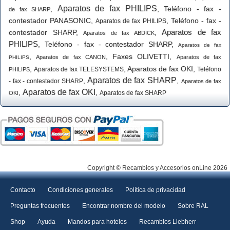
Aparatos de fax PHILIPS
,
,
Teléfono - fax -
de fax SHARP
contestador PANASONIC
,
,
Teléfono - fax -
Aparatos de fax PHILIPS
Aparatos de fax
contestador SHARP
,
,
Aparatos de fax ABDICK
PHILIPS
,
Teléfono - fax - contestador SHARP
,
Aparatos de fax
,
,
Faxes OLIVETTI
,
Aparatos de fax CANON
Aparatos de fax
PHILIPS
,
,
Aparatos de fax OKI
,
Aparatos de fax TELESYSTEMS
Teléfono
PHILIPS
Aparatos de fax SHARP
,
,
- fax - contestador SHARP
Aparatos de fax
Aparatos de fax OKI
,
,
Aparatos de fax SHARP
OKI
Copyright © Recambios y Accesorios onLine 2026
Contacto
Condiciones generales
Política de privacidad
Preguntas frecuentes
Encontrar nombre del modelo
Sobre RAL
Shop
Ayuda
Mandos para hoteles
Recambios Liebherr