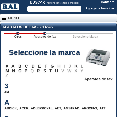
BUSCAR
Contacto
(nombre, referencia o modelo)
Agregar a favoritos
MENÚ
APARATOS DE FAX - OTROS
Otros
Aparatos de fax
Seleccione Marca
Seleccione la marca
#
A
B
C
D
E
F
G
H
I
J
K
L
M
N
O
P
Q
R
S
T
U
V
W
X
Y
Z
Aparatos de fax
3
3M
A
ABDICK
,
ACER
,
ADLERROYAL
,
AET
,
AMSTRAD
,
ARGOFAX
,
ATT