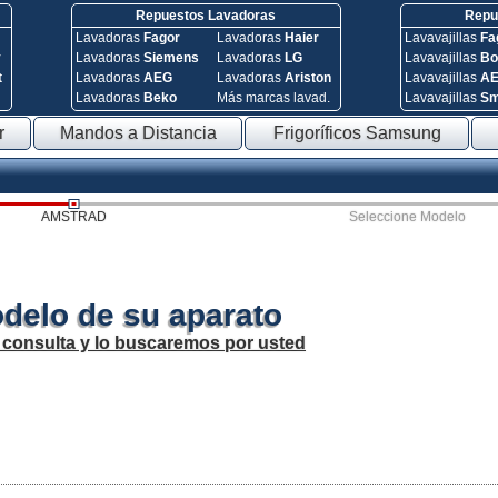
Repuestos Lavadoras
Repue
Lavadoras
Fagor
Lavadoras
Haier
Lavavajillas
Fa
y
Lavadoras
Siemens
Lavadoras
LG
Lavavajillas
Bo
t
Lavadoras
AEG
Lavadoras
Ariston
Lavavajillas
A
Lavadoras
Beko
Más marcas lavad.
Lavavajillas
S
r
Mandos a Distancia
Frigoríficos Samsung
AMSTRAD
Seleccione Modelo
delo de su aparato
 consulta y lo buscaremos por usted