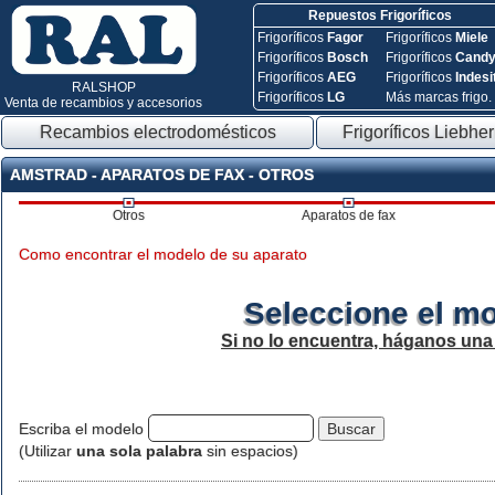
Repuestos Frigoríficos
Frigoríficos
Fagor
Frigoríficos
Miele
Frigoríficos
Bosch
Frigoríficos
Cand
Frigoríficos
AEG
Frigoríficos
Indesi
RALSHOP
Frigoríficos
LG
Más marcas frigo.
Venta de recambios y accesorios
Recambios electrodomésticos
Frigoríficos Liebher
AMSTRAD - APARATOS DE FAX - OTROS
Otros
Aparatos de fax
Como encontrar el modelo de su aparato
Seleccione el mo
Si no lo encuentra, háganos una
Escriba el modelo
(Utilizar
una sola palabra
sin espacios)