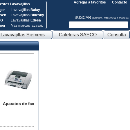
Agregar a favoritos
Contacto
stos Lavavajillas
gor
Lavavajillas
Balay
sch
Lavavajillas
Bluesky
BUSCAR
(nombre, referencia o modelo)
EG
Lavavajillas
Edesa
meg
Más marcas lavavaj.
Lavavajillas Siemens
Cafeteras SAECO
Consulta
Aparatos de fax