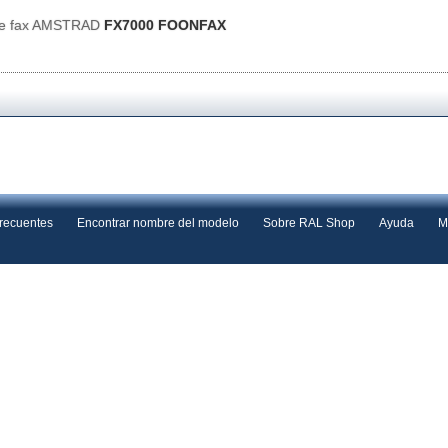
de fax AMSTRAD
FX7000 FOONFAX
frecuentes
Encontrar nombre del modelo
Sobre RAL Shop
Ayuda
M