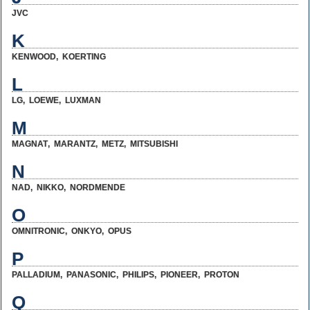
JVC
K
KENWOOD
,
KOERTING
L
LG
,
LOEWE
,
LUXMAN
M
MAGNAT
,
MARANTZ
,
METZ
,
MITSUBISHI
N
NAD
,
NIKKO
,
NORDMENDE
O
OMNITRONIC
,
ONKYO
,
OPUS
P
PALLADIUM
,
PANASONIC
,
PHILIPS
,
PIONEER
,
PROTON
Q