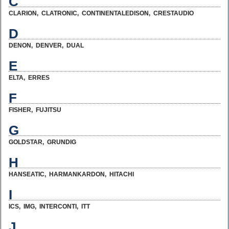
C
CLARION
,
CLATRONIC
,
CONTINENTALEDISON
,
CRESTAUDIO
D
DENON
,
DENVER
,
DUAL
E
ELTA
,
ERRES
F
FISHER
,
FUJITSU
G
GOLDSTAR
,
GRUNDIG
H
HANSEATIC
,
HARMANKARDON
,
HITACHI
I
ICS
,
IMG
,
INTERCONTI
,
ITT
J