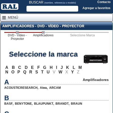
BUSCAR
Contacto
(nombre, referencia o modelo)
Agregar a favoritos
MENÚ
AMPLIFICADORES - DVD - VÍDEO - PROYECTOR
DVD - Vídeo -
Amplificadores
Seleccione Marca
Proyector
Seleccione la marca
A
B
C
D
E
F
G
H
I
J
K
L
M
N
O
P
Q
R
S
T
U
V
W
X
Y
Z
Amplificadores
A
ACOUSTICRESEARCH
,
Aiwa
,
ARCAM
B
BASF
,
BENYTONE
,
BLAUPUNKT
,
BRANDT
,
BRAUN