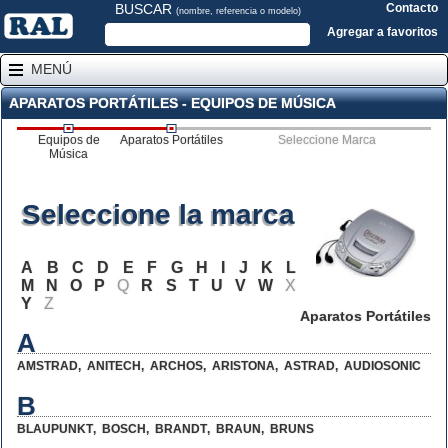
BUSCAR
Contacto
(nombre, referencia o modelo)
Agregar a favoritos
MENÚ
APARATOS PORTÁTILES - EQUIPOS DE MÚSICA
Equipos de
Aparatos Portátiles
Seleccione Marca
Música
Seleccione la marca
A
B
C
D
E
F
G
H
I
J
K
L
M
N
O
P
Q
R
S
T
U
V
W
X
Y
Z
Aparatos Portátiles
A
AMSTRAD
,
ANITECH
,
ARCHOS
,
ARISTONA
,
ASTRAD
,
AUDIOSONIC
B
BLAUPUNKT
,
BOSCH
,
BRANDT
,
BRAUN
,
BRUNS