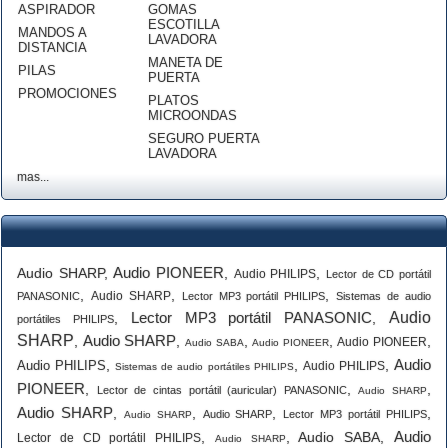
ASPIRADOR
GOMAS
ESCOTILLA
MANDOS A
LAVADORA
DISTANCIA
MANETA DE
PILAS
PUERTA
PROMOCIONES
PLATOS
MICROONDAS
SEGURO PUERTA
LAVADORA
mas...
Audio PIONEER
Audio SHARP
,
,
,
Audio PHILIPS
Lector de CD portátil
,
,
,
Audio SHARP
PANASONIC
Lector MP3 portátil PHILIPS
Sistemas de audio
Lector MP3 portátil PANASONIC
Audio
,
,
portátiles PHILIPS
SHARP
Audio SHARP
,
,
,
,
,
Audio PIONEER
Audio SABA
Audio PIONEER
Audio
,
,
,
Audio PHILIPS
Audio PHILIPS
Sistemas de audio portátiles PHILIPS
PIONEER
,
,
,
Lector de cintas portátil (auricular) PANASONIC
Audio SHARP
Audio SHARP
,
,
,
,
Audio SHARP
Lector MP3 portátil PHILIPS
Audio SHARP
Audio
,
,
Audio SABA
,
Lector de CD portátil PHILIPS
Audio SHARP