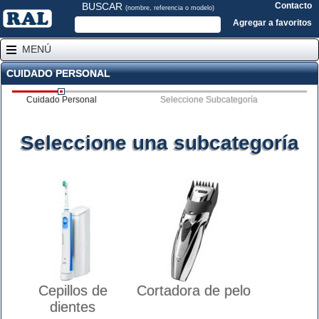
BUSCAR
Contacto
(nombre, referencia o modelo)
Agregar a favoritos
MENÚ
CUIDADO PERSONAL
Cuidado Personal
Seleccione Subcategoría
Seleccione una subcategoría
Cepillos de
Cortadora de pelo
dientes