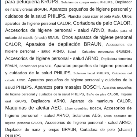
para peluquería KRUPS
,
,
Depilador
Solarium de cuerpo entero PHILIPS
Aparatos pequeños de higiene personal y
,
de nariz y orejas BRAUN
cuidados de la salud PHILIPS
,
,
Otros
Plancha para rizar el pelo AEG
Cortadora de pelo CALOR
,
,
aparatos de higiene personal CALOR
Accesorios de higiene personal - salud ARNO
,
Equipo para el
Otros aparatos de higiene personal
,
cuidado del cabello (chasis) BRAUN
CALOR
Aparatos de depilación BRAUN
,
,
Accesorios de
,
,
higiene personal - salud ARNO
Salud - Cuidados personales GRUNDIG
Accesorios de higiene personal - salud ARNO
,
Depiladora femenina
,
,
Aparatos pequeños de higiene personal
BRAUN
Secador del pelo AEG
y cuidados de la salud PHILIPS
,
,
Solarium facial PHILIPS
Cuidados del
,
Aparatos pequeños de higiene personal y cuidados de la
cabello ARNO
Aparatos para masajes BOSCH
,
,
salud PHILIPS
Aparatos pequeños
,
,
de higiene personal y cuidados de la salud PHILIPS
Higiene
Baño de pies CALOR
,
,
,
Depiladora ARNO
Aparato de manicura CALOR
oral KRUPS
Maquinas de afeitar AEG
,
,
Accesorios de
Láser cosmético BOSCH
higiene personal - salud ARNO
,
,
Solariums AEG
Otros aparatos de
,
,
Accesorios de higiene personal - salud ARNO
higiene personal CALOR
,
Depilador de nariz y orejas BRAUN
Cortadora de pelo (chasis)
PHILIPS