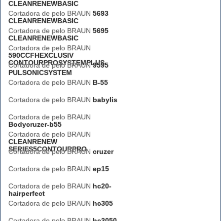
CLEANRENEWBASIC
Cortadora de pelo BRAUN
5693
CLEANRENEWBASIC
Cortadora de pelo BRAUN
5695
CLEANRENEWBASIC
Cortadora de pelo BRAUN
590CCFHEXCLUSIV
CONTOURPROSYSTEMPLUS
Cortadora de pelo BRAUN
9595
PULSONICSYSTEM
Cortadora de pelo BRAUN
B-55
Cortadora de pelo BRAUN
babylis
Cortadora de pelo BRAUN
Bodycruzer-b55
Cortadora de pelo BRAUN
CLEANRENEW
SERIES5CONTOURPRO
Cortadora de pelo BRAUN
cruzer
Cortadora de pelo BRAUN
ep15
Cortadora de pelo BRAUN
hc20-
hairperfect
Cortadora de pelo BRAUN
hc305
Cortadora de pelo BRAUN
hc3050