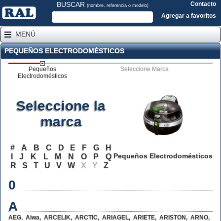
BUSCAR
Contacto
(nombre, referencia o modelo)
Agregar a favoritos
MENÚ
PEQUEÑOS ELECTRODOMÉSTICOS
Pequeños
Seleccione Marca
Electrodomésticos
Seleccione la
marca
#
A
B
C
D
E
F
G
H
Pequeños Electrodomésticos
I
J
K
L
M
N
O
P
Q
R
S
T
U
V
W
X
Y
Z
0
A
AEG
,
Aiwa
,
ARCELIK
,
ARCTIC
,
ARIAGEL
,
ARIETE
,
ARISTON
,
ARNO
,