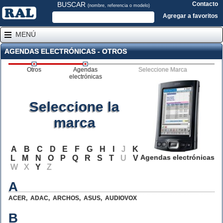
BUSCAR
Contacto
(nombre, referencia o modelo)
Agregar a favoritos
MENÚ
AGENDAS ELECTRÓNICAS - OTROS
Otros
Agendas
Seleccione Marca
electrónicas
Seleccione la
marca
A
B
C
D
E
F
G
H
I
J
K
Agendas electrónicas
L
M
N
O
P
Q
R
S
T
U
V
W
X
Y
Z
A
ACER
,
ADAC
,
ARCHOS
,
ASUS
,
AUDIOVOX
B