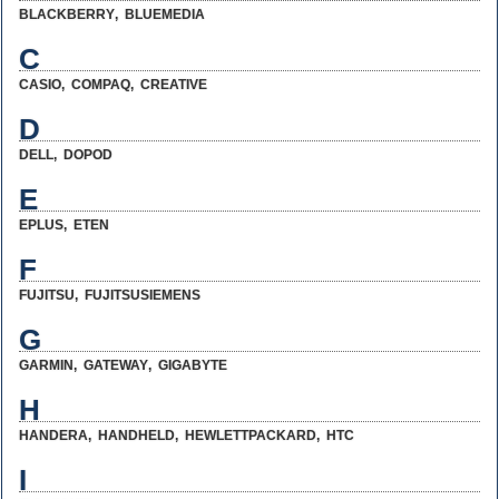
BLACKBERRY
,
BLUEMEDIA
C
CASIO
,
COMPAQ
,
CREATIVE
D
DELL
,
DOPOD
E
EPLUS
,
ETEN
F
FUJITSU
,
FUJITSUSIEMENS
G
GARMIN
,
GATEWAY
,
GIGABYTE
H
HANDERA
,
HANDHELD
,
HEWLETTPACKARD
,
HTC
I