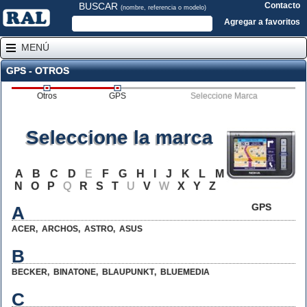
BUSCAR
Contacto
(nombre, referencia o modelo)
Agregar a favoritos
MENÚ
GPS - OTROS
Otros
GPS
Seleccione Marca
Seleccione la marca
A
B
C
D
E
F
G
H
I
J
K
L
M
N
O
P
Q
R
S
T
U
V
W
X
Y
Z
GPS
A
ACER
,
ARCHOS
,
ASTRO
,
ASUS
B
BECKER
,
BINATONE
,
BLAUPUNKT
,
BLUEMEDIA
C