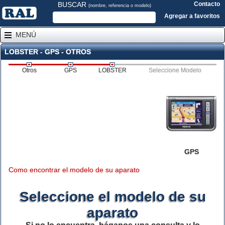
BUSCAR
Contacto
(nombre, referencia o modelo)
Agregar a favoritos
MENÚ
LOBSTER - GPS - OTROS
Otros
GPS
LOBSTER
Seleccione Modelo
GPS
Como encontrar el modelo de su aparato
Seleccione el modelo de su
aparato