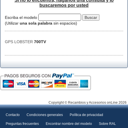
Si no lo encuentra, háganos una consulta y lo
buscaremos por usted
Escriba el modelo
(Utilizar
una sola palabra
sin espacios)
GPS LOBSTER
700TV
Copyright © Recambios y Accesorios onLine 2026
Contacto
Condiciones generales
Política de privacidad
Preguntas frecuentes
Encontrar nombre del modelo
Sobre RAL