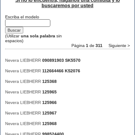
Si no lo encuentra, háganos una consulta y lo
buscaremos por usted
Escriba el modelo
(Utilizar
una sola palabra
sin
espacios)
Página
1
de
311
Siguiente >
Nevera LIEBHERR
090891903 SK5570
Nevera LIEBHERR
112664466 KS2076
Nevera LIEBHERR
125368
Nevera LIEBHERR
125965
Nevera LIEBHERR
125966
Nevera LIEBHERR
125967
Nevera LIEBHERR
125968
Nevera LIEBHERR
998524400