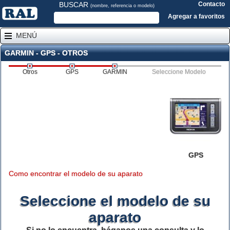
BUSCAR
Contacto
(nombre, referencia o modelo)
Agregar a favoritos
MENÚ
GARMIN - GPS - OTROS
Otros
GPS
GARMIN
Seleccione Modelo
GPS
Como encontrar el modelo de su aparato
Seleccione el modelo de su
aparato