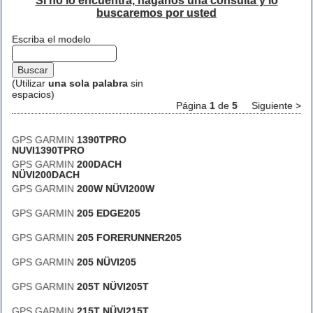
Si no lo encuentra, háganos una consulta y lo
buscaremos por usted
Escriba el modelo
(Utilizar
una sola palabra
sin
espacios)
Página
1
de
5
Siguiente >
GPS GARMIN
1390TPRO
NUVI1390TPRO
GPS GARMIN
200DACH
NÜVI200DACH
GPS GARMIN
200W NÜVI200W
GPS GARMIN
205 EDGE205
GPS GARMIN
205 FORERUNNER205
GPS GARMIN
205 NÜVI205
GPS GARMIN
205T NÜVI205T
GPS GARMIN
215T NÜVI215T