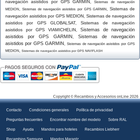
navegación asistidos por GPS GARMIN
,
Sistemas de navegación
,
,
Sistemas de
MEDION
Sistemas de navegación asistidos por GPS GARMIN
navegación asistidos por GPS MEDION
,
Sistemas de navegación
asistidos por GPS GLOBALSAT
,
Sistemas de navegación
Sistemas de navegación
asistidos por GPS VIAMICHELIN
,
asistidos por GPS GARMIN
Sistemas de navegación
,
asistidos por GPS GARMIN
,
Sistemas de navegación asistidos por GPS
,
MEDION
Sistemas de navegación asistidos por GPS NAVIFLASH
Copyright © Recambios y Accesorios onLine 2026
Contacto
Condiciones generales
Política de privacidad
Preguntas frecuentes
Encontrar nombre del modelo
Sobre RAL
Shop
Ayuda
Mandos para hoteles
Recambios Liebherr
Recambios Samsung
Mandos Marantz