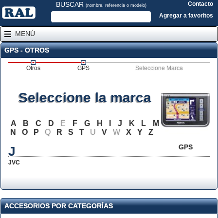
BUSCAR
Contacto
(nombre, referencia o modelo)
Agregar a favoritos
MENÚ
GPS - OTROS
Otros
GPS
Seleccione Marca
Seleccione la marca
A
B
C
D
E
F
G
H
I
J
K
L
M
N
O
P
Q
R
S
T
U
V
W
X
Y
Z
GPS
J
JVC
ACCESORIOS POR CATEGORÍAS