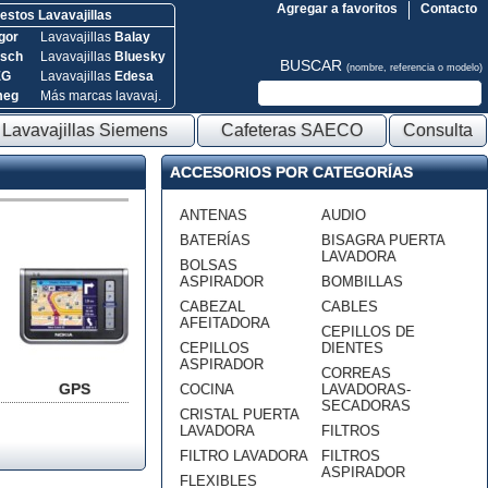
Agregar a favoritos
Contacto
stos Lavavajillas
gor
Lavavajillas
Balay
sch
Lavavajillas
Bluesky
BUSCAR
(nombre, referencia o modelo)
EG
Lavavajillas
Edesa
meg
Más marcas lavavaj.
Lavavajillas Siemens
Cafeteras SAECO
Consulta
ACCESORIOS POR CATEGORÍAS
ANTENAS
AUDIO
BATERÍAS
BISAGRA PUERTA
LAVADORA
BOLSAS
ASPIRADOR
BOMBILLAS
CABEZAL
CABLES
AFEITADORA
CEPILLOS DE
CEPILLOS
DIENTES
ASPIRADOR
CORREAS
GPS
COCINA
LAVADORAS-
SECADORAS
CRISTAL PUERTA
LAVADORA
FILTROS
FILTRO LAVADORA
FILTROS
ASPIRADOR
FLEXIBLES