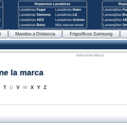
Repuestos Lavadoras
Repue
Lavadoras
Fagor
Lavadoras
Haier
Lavavajillas
Fa
y
Lavadoras
Siemens
Lavadoras
LG
Lavavajillas
Bo
t
Lavadoras
AEG
Lavadoras
Ariston
Lavavajillas
A
Lavadoras
Beko
Más marcas lavad.
Lavavajillas
S
r
Mandos a Distancia
Frigoríficos Samsung
Seleccione Marca
ne la marca
S
T
U
V
W
X
Y
Z