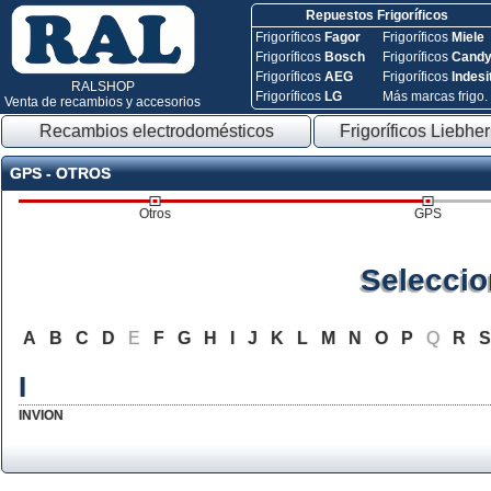
Repuestos Frigoríficos
Frigoríficos
Fagor
Frigoríficos
Miele
Frigoríficos
Bosch
Frigoríficos
Cand
Frigoríficos
AEG
Frigoríficos
Indesi
RALSHOP
Frigoríficos
LG
Más marcas frigo.
Venta de recambios y accesorios
Recambios electrodomésticos
Frigoríficos Liebher
GPS - OTROS
Otros
GPS
Seleccio
A
B
C
D
E
F
G
H
I
J
K
L
M
N
O
P
Q
R
I
INVION