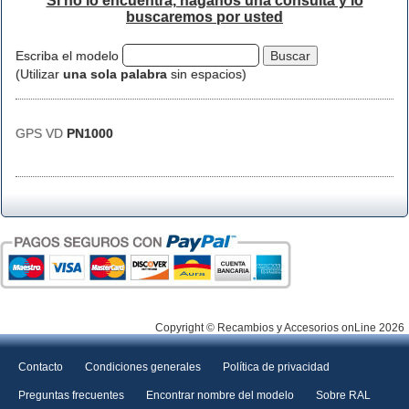
Si no lo encuentra, háganos una consulta y lo
buscaremos por usted
Escriba el modelo
(Utilizar
una sola palabra
sin espacios)
GPS VD
PN1000
Copyright © Recambios y Accesorios onLine 2026
Contacto
Condiciones generales
Política de privacidad
Preguntas frecuentes
Encontrar nombre del modelo
Sobre RAL