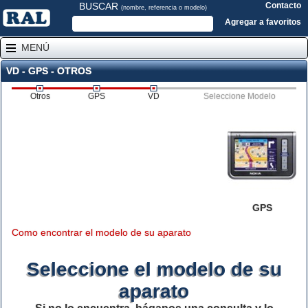
BUSCAR
Contacto
(nombre, referencia o modelo)
Agregar a favoritos
MENÚ
VD - GPS - OTROS
Otros
GPS
VD
Seleccione Modelo
GPS
Como encontrar el modelo de su aparato
Seleccione el modelo de su
aparato