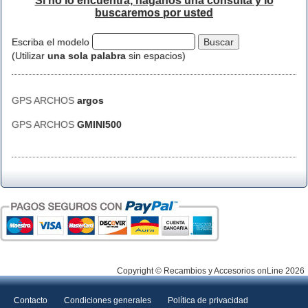
Si no lo encuentra, háganos una consulta y lo
buscaremos por usted
Escriba el modelo
(Utilizar
una sola palabra
sin espacios)
GPS ARCHOS
argos
GPS ARCHOS
GMINI500
Copyright © Recambios y Accesorios onLine 2026
Contacto
Condiciones generales
Política de privacidad