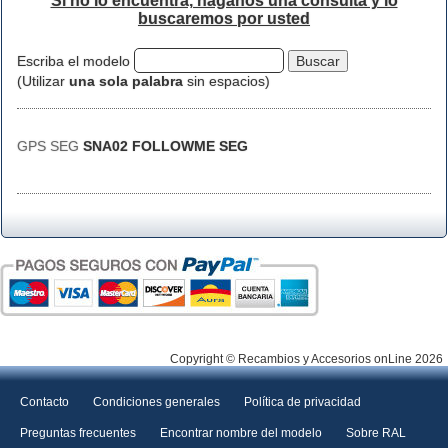
Si no lo encuentra, háganos una consulta y lo
buscaremos por usted
Escriba el modelo
(Utilizar
una sola palabra
sin espacios)
GPS SEG
SNA02 FOLLOWME SEG
Copyright © Recambios y Accesorios onLine 2026
Contacto
Condiciones generales
Política de privacidad
Preguntas frecuentes
Encontrar nombre del modelo
Sobre RAL