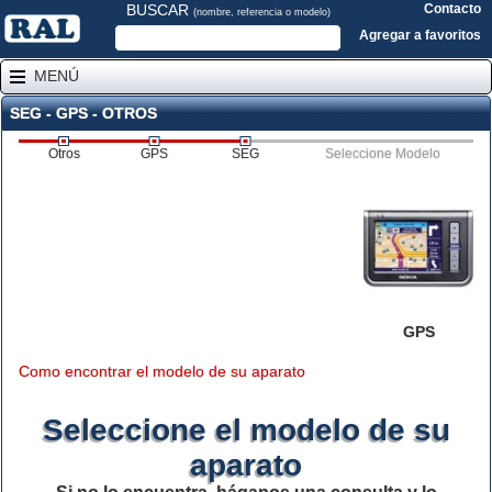
BUSCAR
Contacto
(nombre, referencia o modelo)
Agregar a favoritos
MENÚ
SEG - GPS - OTROS
Otros
GPS
SEG
Seleccione Modelo
GPS
Como encontrar el modelo de su aparato
Seleccione el modelo de su
aparato