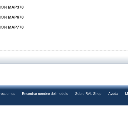
RION
MAP370
RION
MAP670
RION
MAP770
frecuentes
Encontrar nombre del modelo
Sobre RAL Shop
Ayuda
M