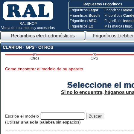
Repuestos Frigoríficos
Frigoríficos
Fagor
Frigoríficos
Miele
Frigoríficos
Bosch
Frigoríficos
Cand
Frigoríficos
AEG
Frigoríficos
Indesi
RALSHOP
Frigoríficos
LG
Más marcas frigo.
Venta de recambios y accesorios
Recambios electrodomésticos
Frigoríficos Liebher
CLARION - GPS - OTROS
Otros
GPS
Como encontrar el modelo de su aparato
Seleccione el m
Si no lo encuentra, háganos un
Escriba el modelo
(Utilizar
una sola palabra
sin espacios)