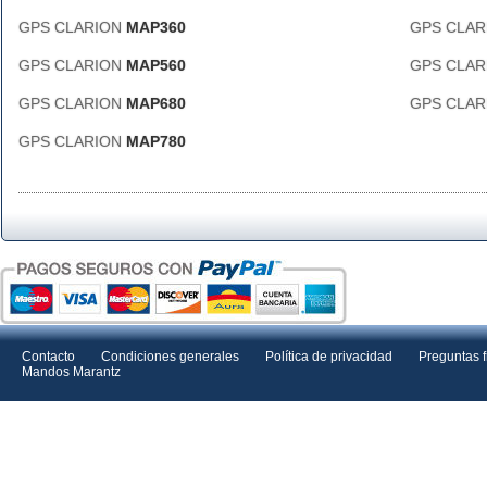
GPS CLARION
MAP360
GPS CLA
GPS CLARION
MAP560
GPS CLA
GPS CLARION
MAP680
GPS CLA
GPS CLARION
MAP780
Contacto
Condiciones generales
Política de privacidad
Preguntas 
Mandos Marantz