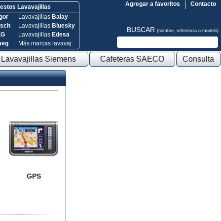
Agregar a favoritos
Contacto
stos Lavavajillas
gor
Lavavajillas
Balay
sch
Lavavajillas
Bluesky
BUSCAR
(nombre, referencia o modelo)
EG
Lavavajillas
Edesa
meg
Más marcas lavavaj.
Lavavajillas Siemens
Cafeteras SAECO
Consulta
GPS