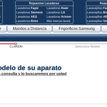
Repuestos Lavadoras
Repue
Lavadoras
Fagor
Lavadoras
Haier
Lavavajillas
Fa
y
Lavadoras
Siemens
Lavadoras
LG
Lavavajillas
Bo
t
Lavadoras
AEG
Lavadoras
Ariston
Lavavajillas
A
Lavadoras
Beko
Más marcas lavad.
Lavavajillas
S
r
Mandos a Distancia
Frigoríficos Samsung
CLARION
Seleccione Modelo
odelo de su aparato
a consulta y lo buscaremos por usted