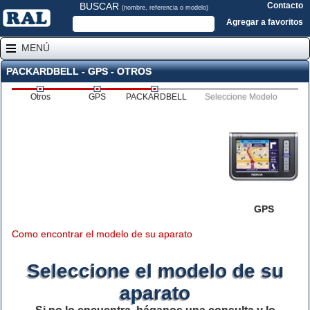
BUSCAR
Contacto
(nombre, referencia o modelo)
Agregar a favoritos
MENÚ
PACKARDBELL - GPS - OTROS
Otros
GPS
PACKARDBELL
Seleccione Modelo
GPS
Como encontrar el modelo de su aparato
Seleccione el modelo de su
aparato