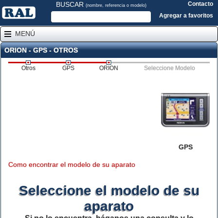
BUSCAR
Contacto
(nombre, referencia o modelo)
Agregar a favoritos
MENÚ
ORION - GPS - OTROS
Otros
GPS
ORION
Seleccione Modelo
GPS
Como encontrar el modelo de su aparato
Seleccione el modelo de su
aparato