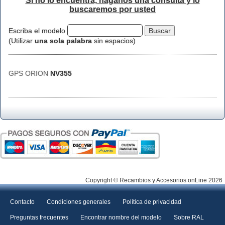
Si no lo encuentra, háganos una consulta y lo
buscaremos por usted
Escriba el modelo
(Utilizar
una sola palabra
sin espacios)
GPS ORION
NV355
Copyright © Recambios y Accesorios onLine 2026
Contacto
Condiciones generales
Política de privacidad
Preguntas frecuentes
Encontrar nombre del modelo
Sobre RAL