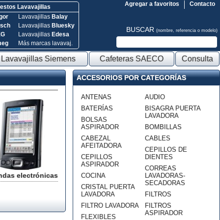
Agregar a favoritos
Contacto
stos Lavavajillas
gor
Lavavajillas
Balay
sch
Lavavajillas
Bluesky
BUSCAR
(nombre, referencia o modelo)
EG
Lavavajillas
Edesa
meg
Más marcas lavavaj.
Lavavajillas Siemens
Cafeteras SAECO
Consulta
ACCESORIOS POR CATEGORÍAS
ANTENAS
AUDIO
BATERÍAS
BISAGRA PUERTA
LAVADORA
BOLSAS
ASPIRADOR
BOMBILLAS
CABEZAL
CABLES
AFEITADORA
CEPILLOS DE
CEPILLOS
DIENTES
ASPIRADOR
CORREAS
das electrónicas
COCINA
LAVADORAS-
SECADORAS
CRISTAL PUERTA
LAVADORA
FILTROS
FILTRO LAVADORA
FILTROS
ASPIRADOR
FLEXIBLES