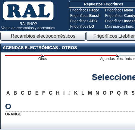
Repuestos Frigoríficos
Frigoríficos
Fagor
Frigoríficos
Miele
Frigoríficos
Bosch
Frigoríficos
Cand
Frigoríficos
AEG
Frigoríficos
Indesi
RALSHOP
Frigoríficos
LG
Más marcas frigo.
Venta de recambios y accesorios
Recambios electrodomésticos
Frigoríficos Liebher
AGENDAS ELECTRÓNICAS - OTROS
Otros
Agendas electrónica
Seleccion
A
B
C
D
E
F
G
H
I
J
K
L
M
N
O
P
Q
R
O
ORANGE