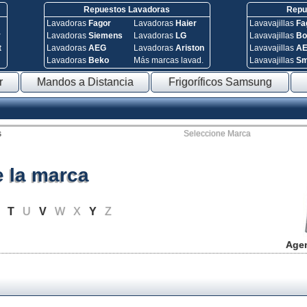
Repuestos Lavadoras
Repue
Lavadoras
Fagor
Lavadoras
Haier
Lavavajillas
Fa
y
Lavadoras
Siemens
Lavadoras
LG
Lavavajillas
Bo
t
Lavadoras
AEG
Lavadoras
Ariston
Lavavajillas
A
Lavadoras
Beko
Más marcas lavad.
Lavavajillas
S
r
Mandos a Distancia
Frigoríficos Samsung
s
Seleccione Marca
e la marca
S
T
U
V
W
X
Y
Z
Agen