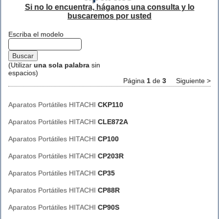
Si no lo encuentra, háganos una consulta y lo
buscaremos por usted
Escriba el modelo
(Utilizar
una sola palabra
sin
espacios)
Página
1
de
3
Siguiente >
Aparatos Portátiles HITACHI
CKP110
Aparatos Portátiles HITACHI
CLE872A
Aparatos Portátiles HITACHI
CP100
Aparatos Portátiles HITACHI
CP203R
Aparatos Portátiles HITACHI
CP35
Aparatos Portátiles HITACHI
CP88R
Aparatos Portátiles HITACHI
CP90S