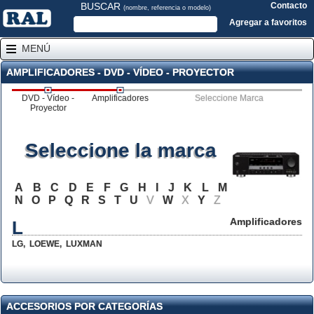
BUSCAR
Contacto
(nombre, referencia o modelo)
Agregar a favoritos
MENÚ
AMPLIFICADORES - DVD - VÍDEO - PROYECTOR
DVD - Vídeo -
Amplificadores
Seleccione Marca
Proyector
Seleccione la marca
A
B
C
D
E
F
G
H
I
J
K
L
M
N
O
P
Q
R
S
T
U
V
W
X
Y
Z
Amplificadores
L
LG
,
LOEWE
,
LUXMAN
ACCESORIOS POR CATEGORÍAS