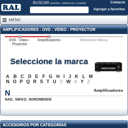
BUSCAR
Contacto
(nombre, referencia o modelo)
Agregar a favoritos
MENÚ
AMPLIFICADORES - DVD - VÍDEO - PROYECTOR
DVD - Vídeo -
Amplificadores
Seleccione Marca
Proyector
Seleccione la marca
A
B
C
D
E
F
G
H
I
J
K
L
M
N
O
P
Q
R
S
T
U
V
W
X
Y
Z
Amplificadores
N
NAD
,
NIKKO
,
NORDMENDE
ACCESORIOS POR CATEGORÍAS