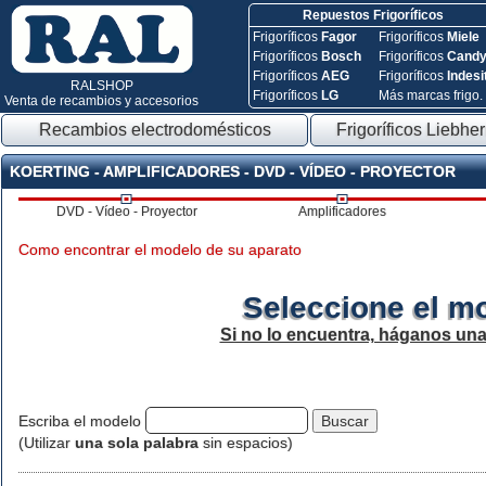
Repuestos Frigoríficos
Frigoríficos
Fagor
Frigoríficos
Miele
Frigoríficos
Bosch
Frigoríficos
Cand
Frigoríficos
AEG
Frigoríficos
Indesi
RALSHOP
Frigoríficos
LG
Más marcas frigo.
Venta de recambios y accesorios
Recambios electrodomésticos
Frigoríficos Liebher
KOERTING - AMPLIFICADORES - DVD - VÍDEO - PROYECTOR
DVD - Vídeo - Proyector
Amplificadores
Como encontrar el modelo de su aparato
Seleccione el m
Si no lo encuentra, háganos un
Escriba el modelo
(Utilizar
una sola palabra
sin espacios)