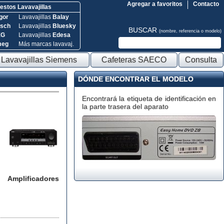
Agregar a favoritos
Contacto
stos Lavavajillas
gor
Lavavajillas
Balay
sch
Lavavajillas
Bluesky
BUSCAR
(nombre, referencia o modelo)
EG
Lavavajillas
Edesa
meg
Más marcas lavavaj.
Lavavajillas Siemens
Cafeteras SAECO
Consulta
DÓNDE ENCONTRAR EL MODELO
Encontrará la etiqueta de identificación en
la parte trasera del aparato
Amplificadores