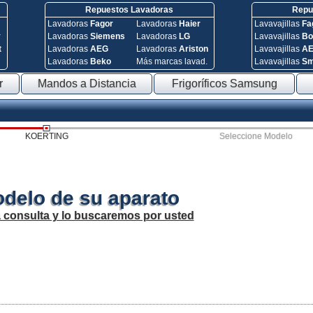
Repuestos Lavadoras
Repue
Lavadoras
Fagor
Lavadoras
Haier
Lavavajillas
Fa
y
Lavadoras
Siemens
Lavadoras
LG
Lavavajillas
Bo
t
Lavadoras
AEG
Lavadoras
Ariston
Lavavajillas
A
Lavadoras
Beko
Más marcas lavad.
Lavavajillas
S
r
Mandos a Distancia
Frigoríficos Samsung
KOERTING
Seleccione Modelo
odelo de su aparato
a consulta y lo buscaremos por usted