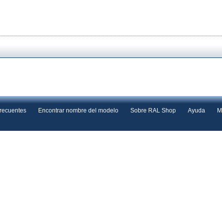
frecuentes
Encontrar nombre del modelo
Sobre RAL Shop
Ayuda
M