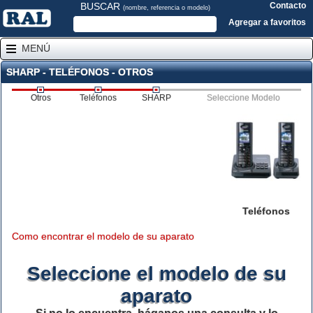
BUSCAR
Contacto
(nombre, referencia o modelo)
Agregar a favoritos
MENÚ
SHARP - TELÉFONOS - OTROS
Otros
Teléfonos
SHARP
Seleccione Modelo
Teléfonos
Como encontrar el modelo de su aparato
Seleccione el modelo de su
aparato