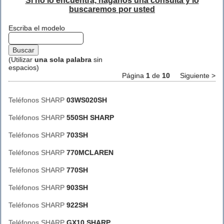
Si no lo encuentra, háganos una consulta y lo
buscaremos por usted
Escriba el modelo
(Utilizar
una sola palabra
sin
espacios)
Página
1
de
10
Siguiente >
Teléfonos SHARP
03WS020SH
Teléfonos SHARP
550SH SHARP
Teléfonos SHARP
703SH
Teléfonos SHARP
770MCLAREN
Teléfonos SHARP
770SH
Teléfonos SHARP
903SH
Teléfonos SHARP
922SH
Teléfonos SHARP
GX10 SHARP