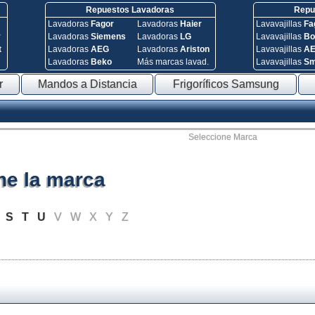
Repuestos Lavadoras
Repue
Lavadoras
Fagor
Lavadoras
Haier
Lavavajillas
Fa
y
Lavadoras
Siemens
Lavadoras
LG
Lavavajillas
Bo
t
Lavadoras
AEG
Lavadoras
Ariston
Lavavajillas
A
Lavadoras
Beko
Más marcas lavad.
Lavavajillas
S
r
Mandos a Distancia
Frigoríficos Samsung
Seleccione Marca
ne la marca
S
T
U
V
W
X
Y
Z