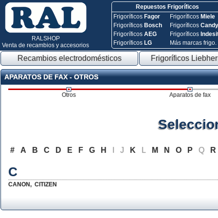
Repuestos Frigoríficos
Frigoríficos
Fagor
Frigoríficos
Miele
Frigoríficos
Bosch
Frigoríficos
Cand
Frigoríficos
AEG
Frigoríficos
Indesi
RALSHOP
Frigoríficos
LG
Más marcas frigo.
Venta de recambios y accesorios
Recambios electrodomésticos
Frigoríficos Liebher
APARATOS DE FAX - OTROS
Otros
Aparatos de fax
Seleccio
#
A
B
C
D
E
F
G
H
I
J
K
L
M
N
O
P
Q
R
C
CANON
,
CITIZEN