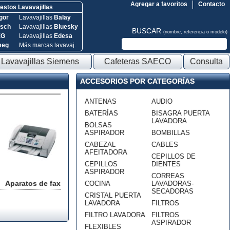
Agregar a favoritos
Contacto
stos Lavavajillas
gor
Lavavajillas
Balay
sch
Lavavajillas
Bluesky
BUSCAR
(nombre, referencia o modelo)
EG
Lavavajillas
Edesa
meg
Más marcas lavavaj.
Lavavajillas Siemens
Cafeteras SAECO
Consulta
ACCESORIOS POR CATEGORÍAS
ANTENAS
AUDIO
BATERÍAS
BISAGRA PUERTA
LAVADORA
BOLSAS
ASPIRADOR
BOMBILLAS
CABEZAL
CABLES
AFEITADORA
CEPILLOS DE
CEPILLOS
DIENTES
ASPIRADOR
CORREAS
Aparatos de fax
COCINA
LAVADORAS-
SECADORAS
CRISTAL PUERTA
LAVADORA
FILTROS
FILTRO LAVADORA
FILTROS
ASPIRADOR
FLEXIBLES