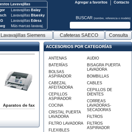
Agregar a favoritos
Contacto
stos Lavavajillas
gor
Lavavajillas
Balay
sch
Lavavajillas
Bluesky
BUSCAR
(nombre, referencia o modelo)
EG
Lavavajillas
Edesa
meg
Más marcas lavavaj.
Lavavajillas Siemens
Cafeteras SAECO
Consulta
ACCESORIOS POR CATEGORÍAS
ANTENAS
AUDIO
BATERÍAS
BISAGRA PUERTA
LAVADORA
BOLSAS
ASPIRADOR
BOMBILLAS
CABEZAL
CABLES
AFEITADORA
CEPILLOS DE
CEPILLOS
DIENTES
ASPIRADOR
CORREAS
Aparatos de fax
COCINA
LAVADORAS-
SECADORAS
CRISTAL PUERTA
LAVADORA
FILTROS
FILTRO LAVADORA
FILTROS
ASPIRADOR
FLEXIBLES