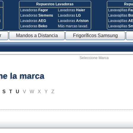
Repuestos Lavadoras
Repue
Lavadoras
Fagor
Lavadoras
Haier
Lavavajillas
Fa
y
Lavadoras
Siemens
Lavadoras
LG
Lavavajillas
Bo
t
Lavadoras
AEG
Lavadoras
Ariston
Lavavajillas
A
Lavadoras
Beko
Más marcas lavad.
Lavavajillas
S
r
Mandos a Distancia
Frigoríficos Samsung
Seleccione Marca
ne la marca
S
T
U
V
W
X
Y
Z