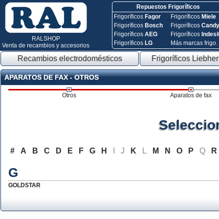
Repuestos Frigoríficos
Frigoríficos
Fagor
Frigoríficos
Miele
Frigoríficos
Bosch
Frigoríficos
Cand
Frigoríficos
AEG
Frigoríficos
Indesi
RALSHOP
Frigoríficos
LG
Más marcas frigo.
Venta de recambios y accesorios
Recambios electrodomésticos
Frigoríficos Liebher
APARATOS DE FAX - OTROS
Otros
Aparatos de fax
Seleccio
#
A
B
C
D
E
F
G
H
I
J
K
L
M
N
O
P
Q
R
G
GOLDSTAR