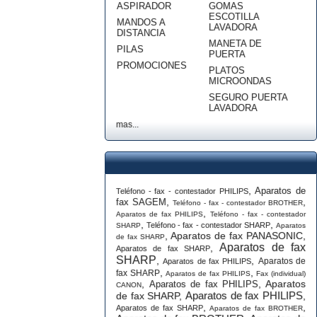
ASPIRADOR
GOMAS
ESCOTILLA
MANDOS A
LAVADORA
DISTANCIA
MANETA DE
PILAS
PUERTA
PROMOCIONES
PLATOS
MICROONDAS
SEGURO PUERTA
LAVADORA
mas...
,
Aparatos de
Teléfono - fax - contestador PHILIPS
,
,
fax SAGEM
Teléfono - fax - contestador BROTHER
,
Aparatos de fax PHILIPS
Teléfono - fax - contestador
,
,
Teléfono - fax - contestador SHARP
SHARP
Aparatos
,
Aparatos de fax PANASONIC
,
de fax SHARP
Aparatos de fax
,
Aparatos de fax SHARP
SHARP
,
,
Aparatos de
Aparatos de fax PHILIPS
,
,
fax SHARP
Aparatos de fax PHILIPS
Fax (individual)
,
,
Aparatos
Aparatos de fax PHILIPS
CANON
Aparatos de fax PHILIPS
de fax SHARP
,
,
,
,
Aparatos de fax SHARP
Aparatos de fax BROTHER