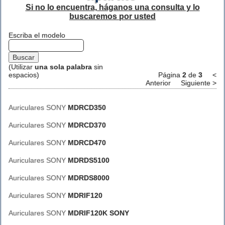
Si no lo encuentra, háganos una consulta y lo
buscaremos por usted
Escriba el modelo
(Utilizar
una sola palabra
sin
espacios)
Página
2
de
3
<
Anterior
Siguiente >
Auriculares SONY
MDRCD350
Auriculares SONY
MDRCD370
Auriculares SONY
MDRCD470
Auriculares SONY
MDRDS5100
Auriculares SONY
MDRDS8000
Auriculares SONY
MDRIF120
Auriculares SONY
MDRIF120K SONY