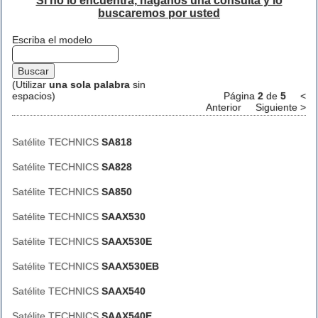
Si no lo encuentra, háganos una consulta y lo
buscaremos por usted
Escriba el modelo
(Utilizar
una sola palabra
sin
espacios)
Página
2
de
5
<
Anterior
Siguiente >
Satélite TECHNICS
SA818
Satélite TECHNICS
SA828
Satélite TECHNICS
SA850
Satélite TECHNICS
SAAX530
Satélite TECHNICS
SAAX530E
Satélite TECHNICS
SAAX530EB
Satélite TECHNICS
SAAX540
Satélite TECHNICS
SAAX540E