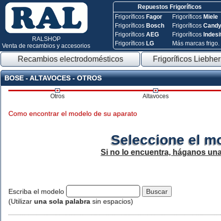
Repuestos Frigoríficos
Frigoríficos
Fagor
Frigoríficos
Miele
Frigoríficos
Bosch
Frigoríficos
Cand
Frigoríficos
AEG
Frigoríficos
Indesi
RALSHOP
Frigoríficos
LG
Más marcas frigo.
Venta de recambios y accesorios
Recambios electrodomésticos
Frigoríficos Liebher
BOSE - ALTAVOCES - OTROS
Otros
Altavoces
Como encontrar el modelo de su aparato
Seleccione el m
Si no lo encuentra, háganos un
Escriba el modelo
(Utilizar
una sola palabra
sin espacios)