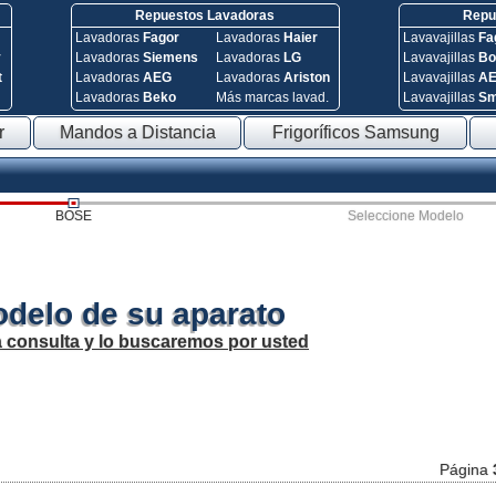
Repuestos Lavadoras
Repue
Lavadoras
Fagor
Lavadoras
Haier
Lavavajillas
Fa
y
Lavadoras
Siemens
Lavadoras
LG
Lavavajillas
Bo
t
Lavadoras
AEG
Lavadoras
Ariston
Lavavajillas
A
Lavadoras
Beko
Más marcas lavad.
Lavavajillas
S
r
Mandos a Distancia
Frigoríficos Samsung
BOSE
Seleccione Modelo
odelo de su aparato
a consulta y lo buscaremos por usted
Página