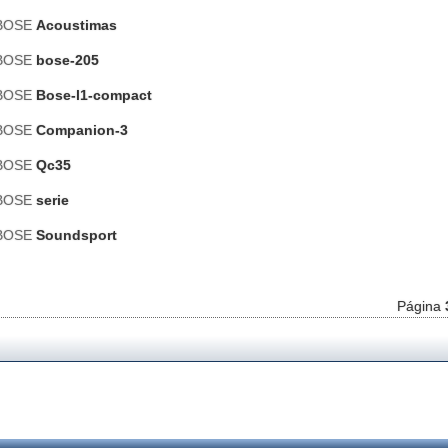
 BOSE
Acoustimas
 BOSE
bose-205
 BOSE
Bose-l1-compact
 BOSE
Companion-3
 BOSE
Qc35
 BOSE
serie
 BOSE
Soundsport
Página