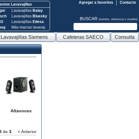
Agregar a favoritos
Contacto
stos Lavavajillas
gor
Lavavajillas
Balay
sch
Lavavajillas
Bluesky
BUSCAR
(nombre, referencia o modelo)
EG
Lavavajillas
Edesa
meg
Más marcas lavavaj.
Lavavajillas Siemens
Cafeteras SAECO
Consulta
Altavoces
3
de
3
< Anterior