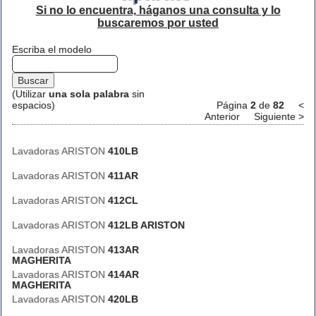
Si no lo encuentra, háganos una consulta y lo
buscaremos por usted
Escriba el modelo
(Utilizar
una sola palabra
sin
espacios)
Página
2
de
82
<
Anterior
Siguiente >
Lavadoras ARISTON
410LB
Lavadoras ARISTON
411AR
Lavadoras ARISTON
412CL
Lavadoras ARISTON
412LB ARISTON
Lavadoras ARISTON
413AR
MAGHERITA
Lavadoras ARISTON
414AR
MAGHERITA
Lavadoras ARISTON
420LB