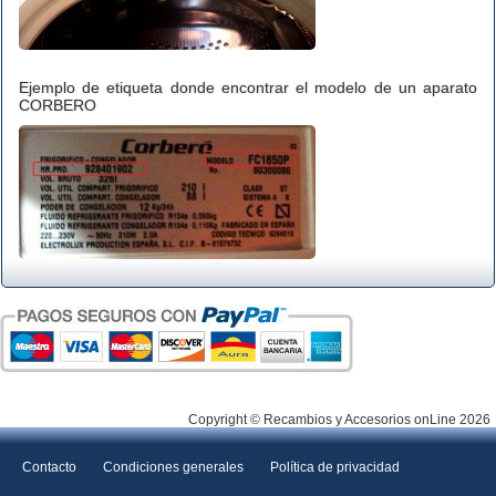
Ejemplo de etiqueta donde encontrar el modelo de un aparato
CORBERO
Copyright © Recambios y Accesorios onLine 2026
Contacto
Condiciones generales
Política de privacidad