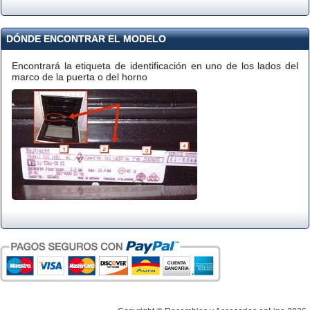
DÓNDE ENCONTRAR EL MODELO
Encontrará la etiqueta de identificación en uno de los lados del
marco de la puerta o del horno