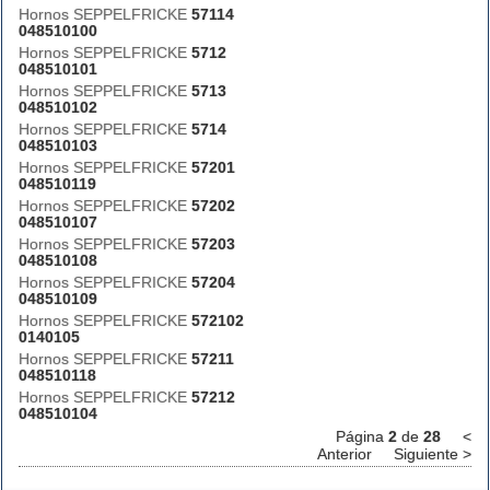
Hornos SEPPELFRICKE
57114
048510100
Hornos SEPPELFRICKE
5712
048510101
Hornos SEPPELFRICKE
5713
048510102
Hornos SEPPELFRICKE
5714
048510103
Hornos SEPPELFRICKE
57201
048510119
Hornos SEPPELFRICKE
57202
048510107
Hornos SEPPELFRICKE
57203
048510108
Hornos SEPPELFRICKE
57204
048510109
Hornos SEPPELFRICKE
572102
0140105
Hornos SEPPELFRICKE
57211
048510118
Hornos SEPPELFRICKE
57212
048510104
Página
2
de
28
<
Anterior
Siguiente >