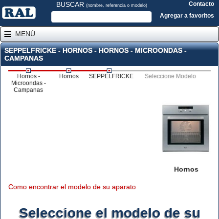
BUSCAR
Contacto
(nombre, referencia o modelo)
Agregar a favoritos
MENÚ
SEPPELFRICKE - HORNOS - HORNOS - MICROONDAS -
CAMPANAS
Hornos -
Hornos
SEPPELFRICKE
Seleccione Modelo
Microondas -
Campanas
Hornos
Como encontrar el modelo de su aparato
Seleccione el modelo de su