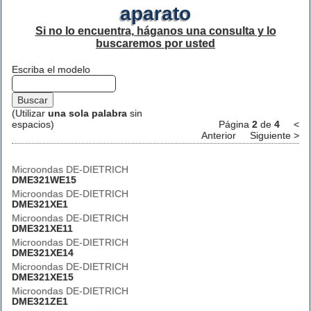
aparato
Si no lo encuentra, háganos una consulta y lo
buscaremos por usted
Escriba el modelo
(Utilizar
una sola palabra
sin
espacios)
Página
2
de
4
<
Anterior
Siguiente >
Microondas DE-DIETRICH
DME321WE15
Microondas DE-DIETRICH
DME321XE1
Microondas DE-DIETRICH
DME321XE11
Microondas DE-DIETRICH
DME321XE14
Microondas DE-DIETRICH
DME321XE15
Microondas DE-DIETRICH
DME321ZE1