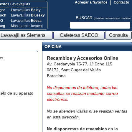
Agregar a favoritos
Contacto
stos Lavavajillas
gor
Lavavajillas
Balay
sch
Lavavajillas
Bluesky
BUSCAR
(nombre, referencia o modelo)
EG
Lavavajillas
Edesa
meg
Más marcas lavavaj.
Lavavajillas Siemens
Cafeteras SAECO
Consulta
OFICINA
os.
Recambios y Accesorios Online
Av. Cerdanyola 75-77, 1º Dcho 115
08172, Sant Cugat del Vallès
Barcelona
No disponemos de teléfono, todas las
elo de su aparato
consultas se realizan mediante correo
electrónico.
No se atienden visitas ni se realizan ventas
en esta dirección.
No disponemos de recambios en la