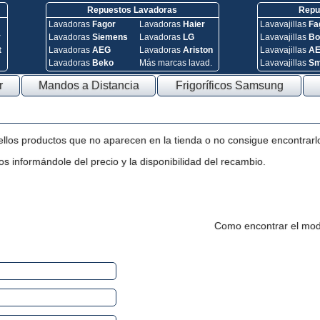
Repuestos Lavadoras
Repue
Lavadoras
Fagor
Lavadoras
Haier
Lavavajillas
Fa
y
Lavadoras
Siemens
Lavadoras
LG
Lavavajillas
Bo
t
Lavadoras
AEG
Lavadoras
Ariston
Lavavajillas
A
Lavadoras
Beko
Más marcas lavad.
Lavavajillas
S
r
Mandos a Distancia
Frigoríficos Samsung
ellos productos que no aparecen en la tienda o no consigue encontrarl
s informándole del precio y la disponibilidad del recambio.
Como encontrar el mod