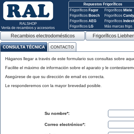
Repuestos Frigoríficos
Frigoríficos
Fagor
Frigoríficos
Miele
Frigoríficos
Bosch
Frigoríficos
Cand
Frigoríficos
AEG
Frigoríficos
Indesi
RALSHOP
Frigoríficos
LG
Más marcas frigo.
Venta de recambios y accesorios
Recambios electrodomésticos
Frigoríficos Liebher
CONSULTA TÉCNICA
CONTACTO
Háganos llegar a través de este formulario sus consultas sobre aqu
Facilite el máximo de información sobre el aparato y le contestaremo
Asegúrese de que su dirección de email es correcta.
Le responderemos con la mayor brevedad posible.
Su nombre*:
Correo electrónico*: