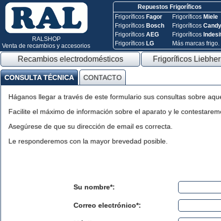
Repuestos Frigoríficos
Frigoríficos
Fagor
Frigoríficos
Miele
Frigoríficos
Bosch
Frigoríficos
Cand
Frigoríficos
AEG
Frigoríficos
Indesi
RALSHOP
Frigoríficos
LG
Más marcas frigo.
Venta de recambios y accesorios
Recambios electrodomésticos
Frigoríficos Liebher
CONSULTA TÉCNICA
CONTACTO
Háganos llegar a través de este formulario sus consultas sobre aqu
Facilite el máximo de información sobre el aparato y le contestaremo
Asegúrese de que su dirección de email es correcta.
Le responderemos con la mayor brevedad posible.
Su nombre*:
Correo electrónico*: