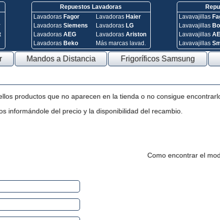
Repuestos Lavadoras
Repue
Lavadoras
Fagor
Lavadoras
Haier
Lavavajillas
Fa
y
Lavadoras
Siemens
Lavadoras
LG
Lavavajillas
Bo
t
Lavadoras
AEG
Lavadoras
Ariston
Lavavajillas
A
Lavadoras
Beko
Más marcas lavad.
Lavavajillas
S
r
Mandos a Distancia
Frigoríficos Samsung
ellos productos que no aparecen en la tienda o no consigue encontrarl
s informándole del precio y la disponibilidad del recambio.
Como encontrar el mod