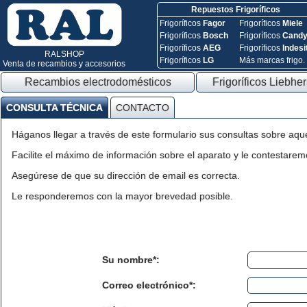
Repuestos Frigoríficos
Frigoríficos
Fagor
Frigoríficos
Miele
Frigoríficos
Bosch
Frigoríficos
Cand
Frigoríficos
AEG
Frigoríficos
Indesi
RALSHOP
Frigoríficos
LG
Más marcas frigo.
Venta de recambios y accesorios
Recambios electrodomésticos
Frigoríficos Liebher
CONSULTA TÉCNICA
CONTACTO
Háganos llegar a través de este formulario sus consultas sobre aqu
Facilite el máximo de información sobre el aparato y le contestaremo
Asegúrese de que su dirección de email es correcta.
Le responderemos con la mayor brevedad posible.
Su nombre*:
Correo electrónico*: