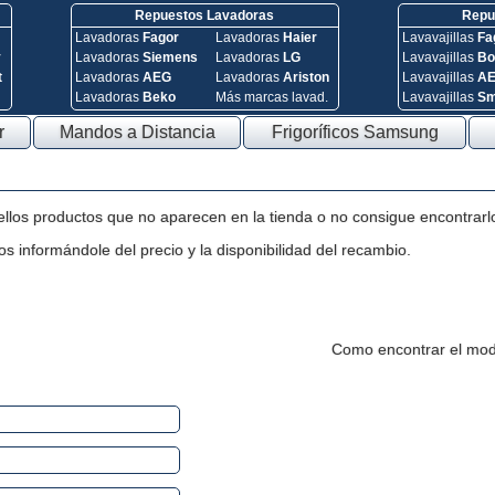
Repuestos Lavadoras
Repue
Lavadoras
Fagor
Lavadoras
Haier
Lavavajillas
Fa
y
Lavadoras
Siemens
Lavadoras
LG
Lavavajillas
Bo
t
Lavadoras
AEG
Lavadoras
Ariston
Lavavajillas
A
Lavadoras
Beko
Más marcas lavad.
Lavavajillas
S
r
Mandos a Distancia
Frigoríficos Samsung
ellos productos que no aparecen en la tienda o no consigue encontrarl
s informándole del precio y la disponibilidad del recambio.
Como encontrar el mod