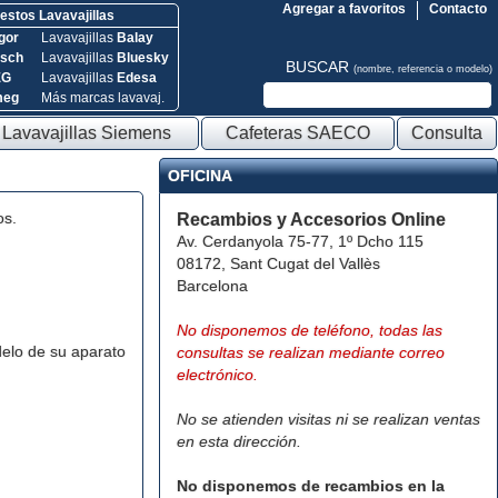
Agregar a favoritos
Contacto
stos Lavavajillas
gor
Lavavajillas
Balay
sch
Lavavajillas
Bluesky
BUSCAR
(nombre, referencia o modelo)
EG
Lavavajillas
Edesa
meg
Más marcas lavavaj.
Lavavajillas Siemens
Cafeteras SAECO
Consulta
OFICINA
os.
Recambios y Accesorios Online
Av. Cerdanyola 75-77, 1º Dcho 115
08172, Sant Cugat del Vallès
Barcelona
No disponemos de teléfono, todas las
elo de su aparato
consultas se realizan mediante correo
electrónico.
No se atienden visitas ni se realizan ventas
en esta dirección.
No disponemos de recambios en la