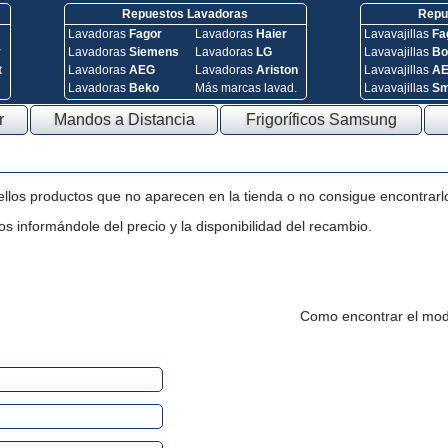
Repuestos Lavadoras
Repue
Lavadoras
Fagor
Lavadoras
Haier
Lavavajillas
Fa
y
Lavadoras
Siemens
Lavadoras
LG
Lavavajillas
Bo
t
Lavadoras
AEG
Lavadoras
Ariston
Lavavajillas
A
Lavadoras
Beko
Más marcas lavad.
Lavavajillas
S
r
Mandos a Distancia
Frigoríficos Samsung
ellos productos que no aparecen en la tienda o no consigue encontrarl
s informándole del precio y la disponibilidad del recambio.
Como encontrar el mod