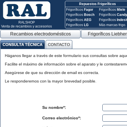
Repuestos Frigoríficos
Frigoríficos
Fagor
Frigoríficos
Miele
Frigoríficos
Bosch
Frigoríficos
Cand
Frigoríficos
AEG
Frigoríficos
Indesi
RALSHOP
Frigoríficos
LG
Más marcas frigo.
Venta de recambios y accesorios
Recambios electrodomésticos
Frigoríficos Liebher
CONSULTA TÉCNICA
CONTACTO
Háganos llegar a través de este formulario sus consultas sobre aqu
Facilite el máximo de información sobre el aparato y le contestaremo
Asegúrese de que su dirección de email es correcta.
Le responderemos con la mayor brevedad posible.
Su nombre*:
Correo electrónico*: