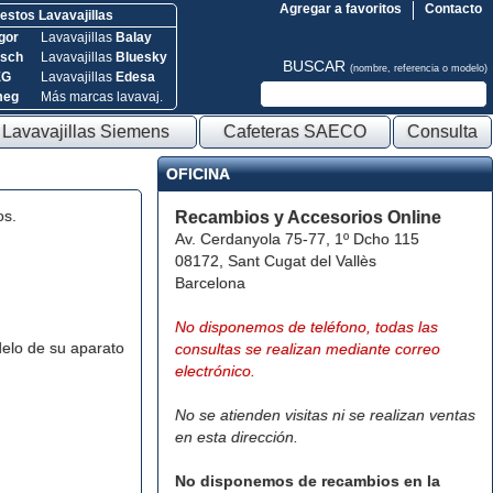
Agregar a favoritos
Contacto
stos Lavavajillas
gor
Lavavajillas
Balay
sch
Lavavajillas
Bluesky
BUSCAR
(nombre, referencia o modelo)
EG
Lavavajillas
Edesa
meg
Más marcas lavavaj.
Lavavajillas Siemens
Cafeteras SAECO
Consulta
OFICINA
os.
Recambios y Accesorios Online
Av. Cerdanyola 75-77, 1º Dcho 115
08172, Sant Cugat del Vallès
Barcelona
No disponemos de teléfono, todas las
elo de su aparato
consultas se realizan mediante correo
electrónico.
No se atienden visitas ni se realizan ventas
en esta dirección.
No disponemos de recambios en la