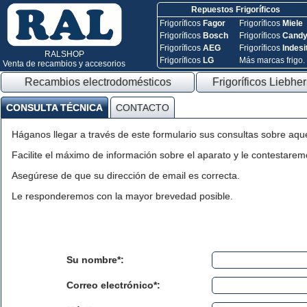
Repuestos Frigoríficos
Frigoríficos
Fagor
Frigoríficos
Miele
Frigoríficos
Bosch
Frigoríficos
Cand
Frigoríficos
AEG
Frigoríficos
Indesi
RALSHOP
Frigoríficos
LG
Más marcas frigo.
Venta de recambios y accesorios
Recambios electrodomésticos
Frigoríficos Liebher
CONSULTA TÉCNICA
CONTACTO
Háganos llegar a través de este formulario sus consultas sobre aqu
Facilite el máximo de información sobre el aparato y le contestaremo
Asegúrese de que su dirección de email es correcta.
Le responderemos con la mayor brevedad posible.
Su nombre*:
Correo electrónico*: