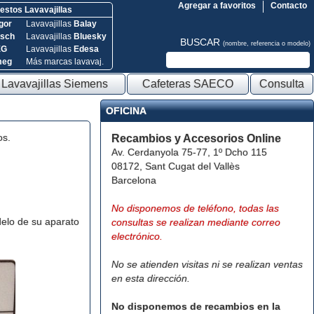
Agregar a favoritos
Contacto
stos Lavavajillas
gor
Lavavajillas
Balay
sch
Lavavajillas
Bluesky
BUSCAR
(nombre, referencia o modelo)
EG
Lavavajillas
Edesa
meg
Más marcas lavavaj.
Lavavajillas Siemens
Cafeteras SAECO
Consulta
OFICINA
os.
Recambios y Accesorios Online
Av. Cerdanyola 75-77, 1º Dcho 115
08172, Sant Cugat del Vallès
Barcelona
No disponemos de teléfono, todas las
elo de su aparato
consultas se realizan mediante correo
electrónico.
No se atienden visitas ni se realizan ventas
en esta dirección.
No disponemos de recambios en la