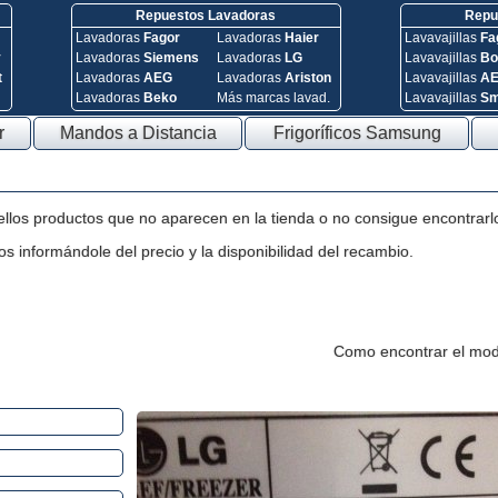
Repuestos Lavadoras
Repue
Lavadoras
Fagor
Lavadoras
Haier
Lavavajillas
Fa
y
Lavadoras
Siemens
Lavadoras
LG
Lavavajillas
Bo
t
Lavadoras
AEG
Lavadoras
Ariston
Lavavajillas
A
Lavadoras
Beko
Más marcas lavad.
Lavavajillas
S
r
Mandos a Distancia
Frigoríficos Samsung
ellos productos que no aparecen en la tienda o no consigue encontrarl
s informándole del precio y la disponibilidad del recambio.
Como encontrar el mod