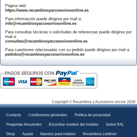
Página web:
https://www.recambiosyaccesoriosonline.es
Para información puede dirigirse por mail a:
info@recambiosyaccesoriosonline.es
Para consultas técnicas o solicitudes de referencias puede dirigirse por
mail a:
consultas@recambiosyaccesoriosonline.es
Para cuestiones relacionadas con su pedido puede dirigirse por mail a:
pedidos@recambiosyaccesoriosonline.es
Copyright © Recambios y Accesorios onLine 2026
Contacto
Condiciones generales
Política de privacidad
Preguntas frecuentes
Encontrar nombre del modelo
Sobre RAL
Shop
Ayuda
Mandos para hoteles
Recambios Liebherr