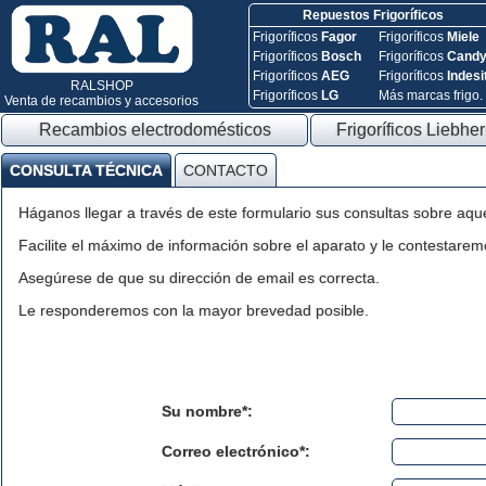
Repuestos Frigoríficos
Frigoríficos
Fagor
Frigoríficos
Miele
Frigoríficos
Bosch
Frigoríficos
Cand
Frigoríficos
AEG
Frigoríficos
Indesi
RALSHOP
Frigoríficos
LG
Más marcas frigo.
Venta de recambios y accesorios
Recambios electrodomésticos
Frigoríficos Liebher
CONSULTA TÉCNICA
CONTACTO
Háganos llegar a través de este formulario sus consultas sobre aqu
Facilite el máximo de información sobre el aparato y le contestaremo
Asegúrese de que su dirección de email es correcta.
Le responderemos con la mayor brevedad posible.
Su nombre*:
Correo electrónico*: