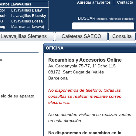
Agregar a favoritos
Contacto
stos Lavavajillas
gor
Lavavajillas
Balay
sch
Lavavajillas
Bluesky
BUSCAR
(nombre, referencia o modelo)
EG
Lavavajillas
Edesa
meg
Más marcas lavavaj.
Lavavajillas Siemens
Cafeteras SAECO
Consulta
OFICINA
os.
Recambios y Accesorios Online
Av. Cerdanyola 75-77, 1º Dcho 115
08172, Sant Cugat del Vallès
Barcelona
No disponemos de teléfono, todas las
elo de su aparato
consultas se realizan mediante correo
electrónico.
No se atienden visitas ni se realizan ventas
en esta dirección.
No disponemos de recambios en la