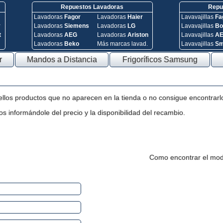
Repuestos Lavadoras
Repue
Lavadoras
Fagor
Lavadoras
Haier
Lavavajillas
Fa
y
Lavadoras
Siemens
Lavadoras
LG
Lavavajillas
Bo
t
Lavadoras
AEG
Lavadoras
Ariston
Lavavajillas
A
Lavadoras
Beko
Más marcas lavad.
Lavavajillas
S
r
Mandos a Distancia
Frigoríficos Samsung
ellos productos que no aparecen en la tienda o no consigue encontrarl
s informándole del precio y la disponibilidad del recambio.
Como encontrar el mod