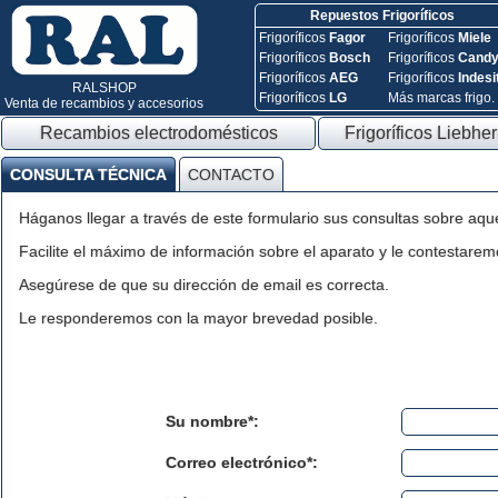
Repuestos Frigoríficos
Frigoríficos
Fagor
Frigoríficos
Miele
Frigoríficos
Bosch
Frigoríficos
Cand
Frigoríficos
AEG
Frigoríficos
Indesi
RALSHOP
Frigoríficos
LG
Más marcas frigo.
Venta de recambios y accesorios
Recambios electrodomésticos
Frigoríficos Liebher
CONSULTA TÉCNICA
CONTACTO
Háganos llegar a través de este formulario sus consultas sobre aqu
Facilite el máximo de información sobre el aparato y le contestaremo
Asegúrese de que su dirección de email es correcta.
Le responderemos con la mayor brevedad posible.
Su nombre*:
Correo electrónico*: