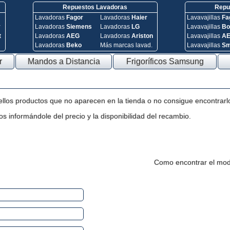
Repuestos Lavadoras
Repue
Lavadoras
Fagor
Lavadoras
Haier
Lavavajillas
Fa
y
Lavadoras
Siemens
Lavadoras
LG
Lavavajillas
Bo
t
Lavadoras
AEG
Lavadoras
Ariston
Lavavajillas
A
Lavadoras
Beko
Más marcas lavad.
Lavavajillas
S
r
Mandos a Distancia
Frigoríficos Samsung
ellos productos que no aparecen en la tienda o no consigue encontrarl
s informándole del precio y la disponibilidad del recambio.
Como encontrar el mod