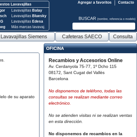
Agregar a favoritos
Contacto
stos Lavavajillas
gor
Lavavajillas
Balay
sch
Lavavajillas
Bluesky
BUSCAR
(nombre, referencia o modelo)
EG
Lavavajillas
Edesa
meg
Más marcas lavavaj.
Lavavajillas Siemens
Cafeteras SAECO
Consulta
OFICINA
os.
Recambios y Accesorios Online
Av. Cerdanyola 75-77, 1º Dcho 115
08172, Sant Cugat del Vallès
Barcelona
No disponemos de teléfono, todas las
elo de su aparato
consultas se realizan mediante correo
electrónico.
No se atienden visitas ni se realizan ventas
en esta dirección.
No disponemos de recambios en la