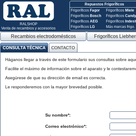
Repuestos Frigoríficos
Frigoríficos
Fagor
Frigoríficos
Miele
Frigoríficos
Bosch
Frigoríficos
Cand
Frigoríficos
AEG
Frigoríficos
Indesi
RALSHOP
Frigoríficos
LG
Más marcas frigo.
Venta de recambios y accesorios
Recambios electrodomésticos
Frigoríficos Liebher
CONSULTA TÉCNICA
CONTACTO
Háganos llegar a través de este formulario sus consultas sobre aqu
Facilite el máximo de información sobre el aparato y le contestaremo
Asegúrese de que su dirección de email es correcta.
Le responderemos con la mayor brevedad posible.
Su nombre*:
Correo electrónico*: