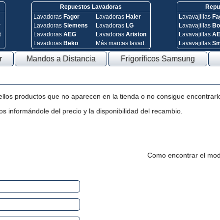
Repuestos Lavadoras
Repue
Lavadoras
Fagor
Lavadoras
Haier
Lavavajillas
Fa
y
Lavadoras
Siemens
Lavadoras
LG
Lavavajillas
Bo
t
Lavadoras
AEG
Lavadoras
Ariston
Lavavajillas
A
Lavadoras
Beko
Más marcas lavad.
Lavavajillas
S
r
Mandos a Distancia
Frigoríficos Samsung
ellos productos que no aparecen en la tienda o no consigue encontrarl
s informándole del precio y la disponibilidad del recambio.
Como encontrar el mod