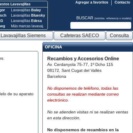
Agregar a favoritos
Contacto
stos Lavavajillas
gor
Lavavajillas
Balay
sch
Lavavajillas
Bluesky
BUSCAR
(nombre, referencia o modelo)
EG
Lavavajillas
Edesa
meg
Más marcas lavavaj.
Lavavajillas Siemens
Cafeteras SAECO
Consulta
OFICINA
os.
Recambios y Accesorios Online
Av. Cerdanyola 75-77, 1º Dcho 115
08172, Sant Cugat del Vallès
Barcelona
No disponemos de teléfono, todas las
elo de su aparato
consultas se realizan mediante correo
electrónico.
No se atienden visitas ni se realizan ventas
en esta dirección.
No disponemos de recambios en la