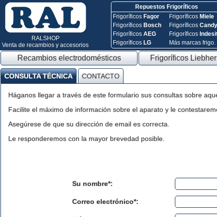
Repuestos Frigoríficos
Frigoríficos
Fagor
Frigoríficos
Miele
Frigoríficos
Bosch
Frigoríficos
Cand
Frigoríficos
AEG
Frigoríficos
Indesi
RALSHOP
Frigoríficos
LG
Más marcas frigo.
Venta de recambios y accesorios
Recambios electrodomésticos
Frigoríficos Liebher
CONSULTA TÉCNICA
CONTACTO
Háganos llegar a través de este formulario sus consultas sobre aqu
Facilite el máximo de información sobre el aparato y le contestaremo
Asegúrese de que su dirección de email es correcta.
Le responderemos con la mayor brevedad posible.
Su nombre*:
Correo electrónico*: