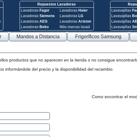
Repuestos Lavadoras
Repue
Lavadoras
Fagor
Lavadoras
Haier
Lavavajillas
Fa
y
Lavadoras
Siemens
Lavadoras
LG
Lavavajillas
Bo
t
Lavadoras
AEG
Lavadoras
Ariston
Lavavajillas
A
Lavadoras
Beko
Más marcas lavad.
Lavavajillas
S
r
Mandos a Distancia
Frigoríficos Samsung
ellos productos que no aparecen en la tienda o no consigue encontrarl
s informándole del precio y la disponibilidad del recambio.
Como encontrar el mod