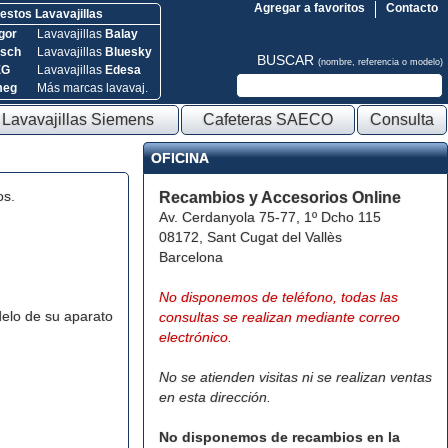
Agregar a favoritos
Contacto
stos Lavavajillas
gor
Lavavajillas
Balay
sch
Lavavajillas
Bluesky
BUSCAR
(nombre, referencia o modelo)
EG
Lavavajillas
Edesa
meg
Más marcas lavavaj.
Lavavajillas Siemens
Cafeteras SAECO
Consulta
OFICINA
os.
Recambios y Accesorios Online
Av. Cerdanyola 75-77, 1º Dcho 115
08172, Sant Cugat del Vallès
Barcelona
No disponemos de teléfono, todas las
elo de su aparato
consultas se realizan mediante correo
electrónico.
No se atienden visitas ni se realizan ventas
en esta dirección.
No disponemos de recambios en la